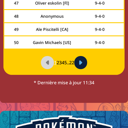
47
Oliver eskolin [FI]
9
-
4
-
0
48
Anonymous
9
-
4
-
0
49
Ale Piscitelli [CA]
9
-
4
-
0
50
Gavin Michaels [US]
9
-
4
-
0
1
2
3
4
5
...
22
* Dernière mise à jour
11:34