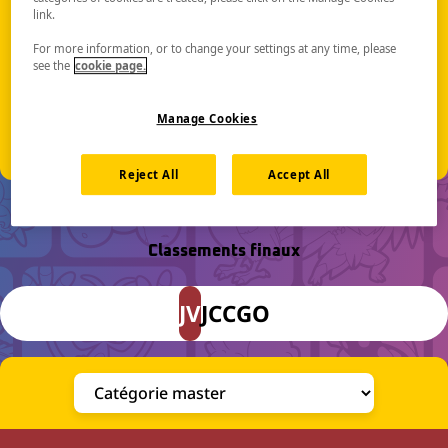
link.
Du 12 au 14 juin 2026
For more information, or to change your settings at any time, please
see the
cookie page.
Ernest N. Morial Convention Center
900 Convention Center Blvd
New Orleans, LA 70130
Manage Cookies
États-Unis
Reject All
Accept All
Classements finaux
JV
JCC
GO