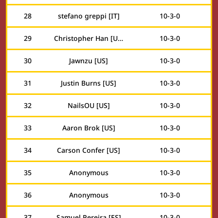
28
stefano greppi [IT]
10
-
3
-
0
29
Christopher Han [US]
10
-
3
-
0
30
Jawnzu [US]
10
-
3
-
0
31
Justin Burns [US]
10
-
3
-
0
32
NailsOU [US]
10
-
3
-
0
33
Aaron Brok [US]
10
-
3
-
0
34
Carson Confer [US]
10
-
3
-
0
35
Anonymous
10
-
3
-
0
36
Anonymous
10
-
3
-
0
37
Samuel Pereira [ES]
10
-
3
-
0