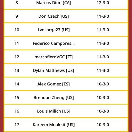
8
Marcus Dion [CA]
12
-
3
-
0
9
Don Czech [US]
11
-
3
-
0
10
LvnLarge27 [US]
11
-
3
-
0
11
Federico Camporesi [IT]
11
-
3
-
0
12
marcofieroVGC [IT]
11
-
3
-
0
13
Dylan Matthews [US]
11
-
3
-
0
14
Álex Gomez [ES]
10
-
3
-
0
15
Brendan Zheng [US]
10
-
3
-
0
16
Louis Milich [US]
10
-
3
-
0
17
Kareem Muakkit [US]
10
-
3
-
0