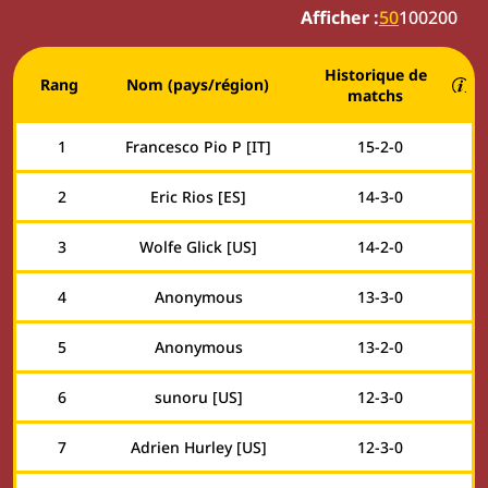
Afficher :
50
100
200
Historique de
Rang
Nom (pays/région)
matchs
1
Francesco Pio P [IT]
15
-
2
-
0
2
Eric Rios [ES]
14
-
3
-
0
3
Wolfe Glick [US]
14
-
2
-
0
4
Anonymous
13
-
3
-
0
5
Anonymous
13
-
2
-
0
6
sunoru [US]
12
-
3
-
0
7
Adrien Hurley [US]
12
-
3
-
0