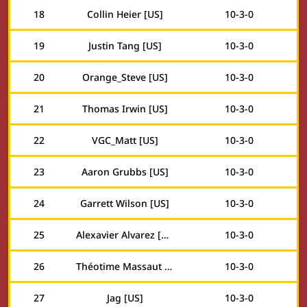
18
Collin Heier [US]
10
-
3
-
0
19
Justin Tang [US]
10
-
3
-
0
20
Orange_Steve [US]
10
-
3
-
0
21
Thomas Irwin [US]
10
-
3
-
0
22
VGC_Matt [US]
10
-
3
-
0
23
Aaron Grubbs [US]
10
-
3
-
0
24
Garrett Wilson [US]
10
-
3
-
0
25
Alexavier Alvarez [US]
10
-
3
-
0
26
Théotime Massaut [FR]
10
-
3
-
0
27
Jag [US]
10
-
3
-
0