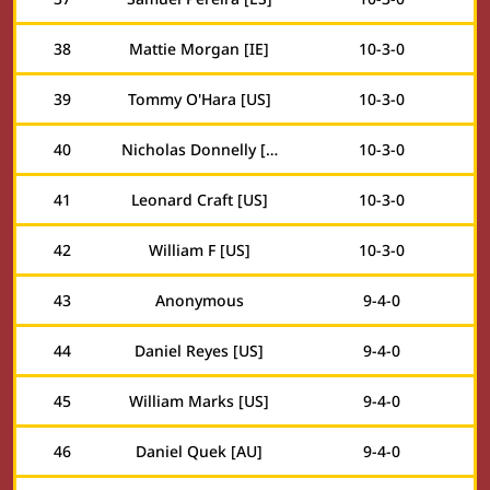
38
Mattie Morgan [IE]
10
-
3
-
0
39
Tommy O'Hara [US]
10
-
3
-
0
40
Nicholas Donnelly [US]
10
-
3
-
0
41
Leonard Craft [US]
10
-
3
-
0
42
William F [US]
10
-
3
-
0
43
Anonymous
9
-
4
-
0
44
Daniel Reyes [US]
9
-
4
-
0
45
William Marks [US]
9
-
4
-
0
46
Daniel Quek [AU]
9
-
4
-
0